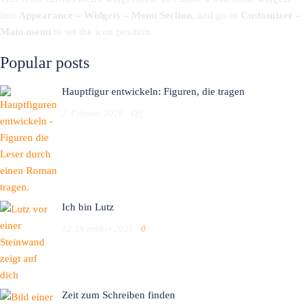
into
Appearance – Widgets – Menu Section
, and go to
Customizer –
Main menu
to set the icon position.
Popular posts
Hauptfigur entwickeln: Figuren, die tragen
2. Februar 2026
Off
Ich bin Lutz
12. Dezember 2025
0
Zeit zum Schreiben finden