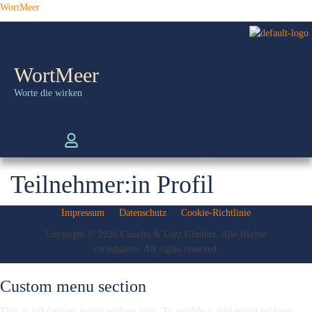
WortMeer
WortMeer
Worte die wirken
Teilnehmer:in Profil
Impressum
·
Datenschutz
·
Cookie-Richtlinie
Copyright © 2026 Claudia & Lutz Günther. Alle Rechte
vorbehalten. All rights reserved.
Custom menu section
This is off canvas menu widget area. To enable it add some widgets