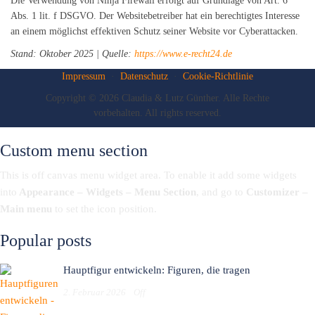
Die Verwendung von Ninja Firewall erfolgt auf Grundlage von Art. 6
Abs. 1 lit. f DSGVO. Der Websitebetreiber hat ein berechtigtes Interesse
an einem möglichst effektiven Schutz seiner Website vor Cyberattacken.
Stand: Oktober 2025 | Quelle:
https://www.e-recht24.de
Impressum
·
Datenschutz
·
Cookie-Richtlinie
Copyright © 2026 Claudia & Lutz Günther. Alle Rechte
vorbehalten. All rights reserved.
Custom menu section
This is off canvas menu widget area. To enable it add some widgets
into
Appearance – Widgets – Menu Section
, and go to
Customizer –
Main menu
to set the icon position.
Popular posts
Hauptfigur entwickeln: Figuren, die tragen
2. Februar 2026
Off