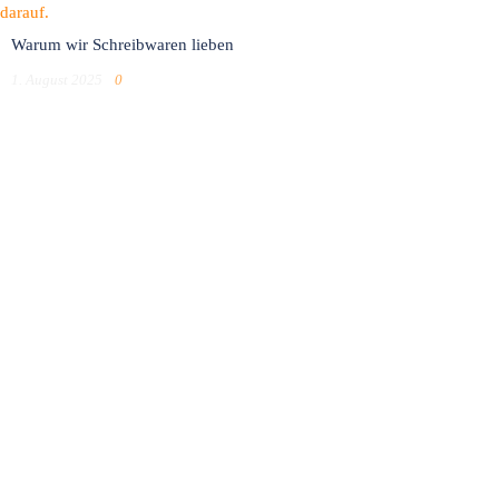
Warum wir Schreibwaren lieben
1. August 2025
0
Anmelden
Das Passwort muss mindestens 8 Zeichen aus Zahlen und Buchstaben
enthalten, mindestens 1 Großbuchstaben enthalten
Ich möchte mich als Ausbilder anmelden
Ich stimme der Speicherung und Verarbeitung meiner Daten durch diese