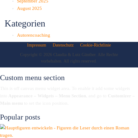
September 2025
August 2025
Kategorien
Autorencoaching
Impressum
·
Datenschutz
·
Cookie-Richtlinie
Copyright © 2026 Claudia & Lutz Günther. Alle Rechte
vorbehalten. All rights reserved.
Custom menu section
This is off canvas menu widget area. To enable it add some widgets
into
Appearance – Widgets – Menu Section
, and go to
Customizer –
Main menu
to set the icon position.
Popular posts