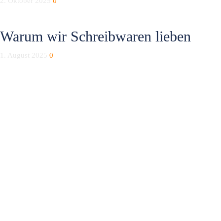
2. Oktober 2025
0
Warum wir Schreibwaren lieben
1. August 2025
0
Anmelden
Das Passwort muss mindestens 8 Zeichen aus Zahlen und Buchstaben
enthalten, mindestens 1 Großbuchstaben enthalten
Ich möchte mich als Ausbilder anmelden