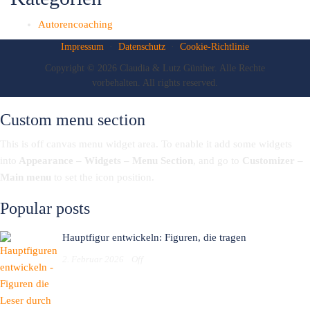
Autorencoaching
Impressum
·
Datenschutz
·
Cookie-Richtlinie
Copyright © 2026 Claudia & Lutz Günther. Alle Rechte
vorbehalten. All rights reserved.
Custom menu section
This is off canvas menu widget area. To enable it add some widgets
into
Appearance – Widgets – Menu Section
, and go to
Customizer –
Main menu
to set the icon position.
Popular posts
Hauptfigur entwickeln: Figuren, die tragen
2. Februar 2026
Off