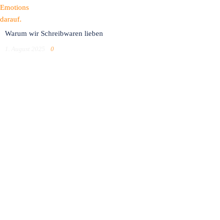
Warum wir Schreibwaren lieben
1. August 2025
0
Anmelden
Das Passwort muss mindestens 8 Zeichen aus Zahlen und Buchstaben
enthalten, mindestens 1 Großbuchstaben enthalten
Ich möchte mich als Ausbilder anmelden