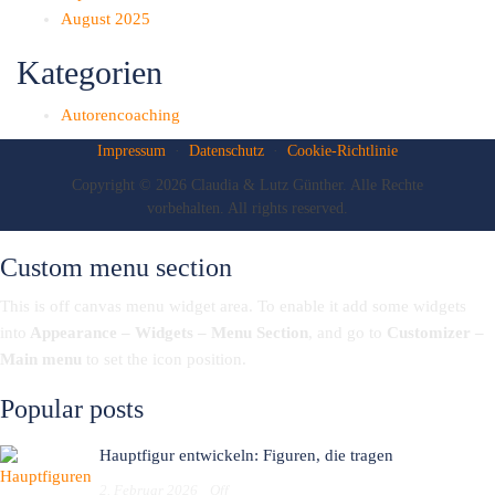
August 2025
Kategorien
Autorencoaching
Impressum
·
Datenschutz
·
Cookie-Richtlinie
Copyright © 2026 Claudia & Lutz Günther. Alle Rechte
vorbehalten. All rights reserved.
Custom menu section
This is off canvas menu widget area. To enable it add some widgets
into
Appearance – Widgets – Menu Section
, and go to
Customizer –
Main menu
to set the icon position.
Popular posts
Hauptfigur entwickeln: Figuren, die tragen
2. Februar 2026
Off